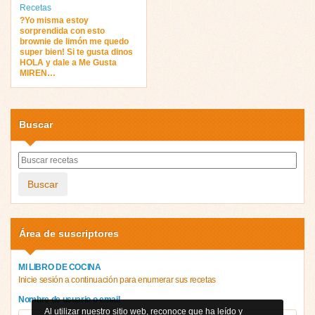
Recetas
?Yo misma estoy
sorprendida con esto
brownie de limón me quedo
super bien! Si te gusta dinos
HOLA y dale a Me Gusta
MIREN…
Buscar
Buscar
Área de suscriptores
MI LIBRO DE COCINA
Inicie sesión a continuación para enumerar sus recetas
Nombre de usuario o email
Al utilizar nuestro sitio web, reconoce que ha leído y