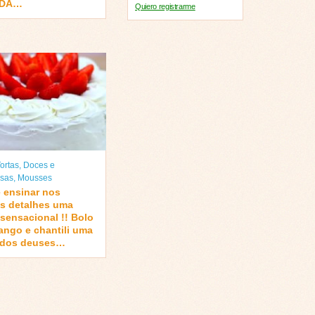
NDA…
Quiero registrarme
ortas
,
Doces e
sas
,
Mousses
e ensinar nos
s detalhes uma
 sensacional !! Bolo
ango e chantili uma
a dos deuses…