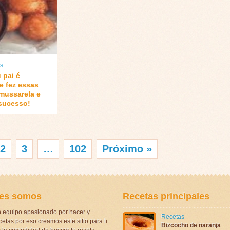
s
 pai é
e fez essas
mussarela e
sucesso!
2
3
…
102
Próximo »
es somos
Recetas principales
 equipo apasionado por hacer y
Recetas
etas por eso creamos este sitio para ti
Bizcocho de naranja