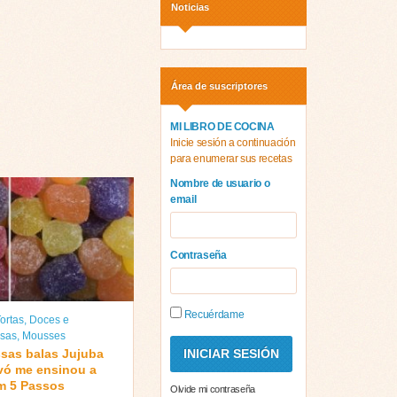
Noticias
Área de suscriptores
MI LIBRO DE COCINA
Inicie sesión a continuación
para enumerar sus recetas
Nombre de usuario o
email
Contraseña
Recuérdame
ortas
,
Doces e
sas
,
Mousses
sas balas Jujuba
vó me ensinou a
em 5 Passos
Olvide mi contraseña