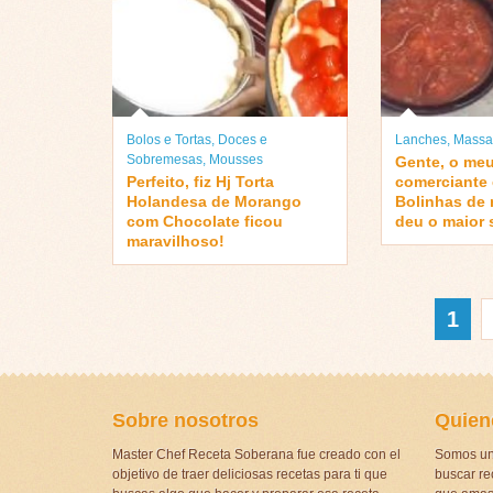
Bolos e Tortas
,
Doces e
Lanches
,
Massa
Sobremesas
,
Mousses
Gente, o meu
Perfeito, fiz Hj Torta
comerciante 
Holandesa de Morango
Bolinhas de 
com Chocolate ficou
deu o maior 
maravilhoso!
1
Sobre nosotros
Quien
Master Chef Receta Soberana fue creado con el
Somos un
objetivo de traer deliciosas recetas para ti que
buscar rec