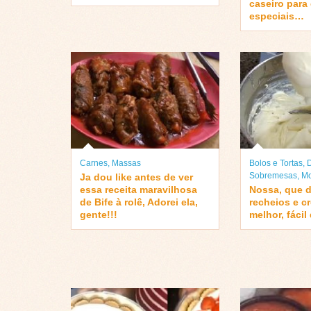
caseiro para
especiais…
Carnes
,
Massas
Bolos e Tortas
,
Sobremesas
,
Mo
Ja dou like antes de ver
essa receita maravilhosa
Nossa, que d
de Bife à rolê, Adorei ela,
recheios e c
gente!!!
melhor, fácil 