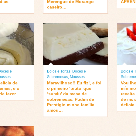
 dias
Merengue de Morango
APRE
caseiro…
Doces e
Bolos e Tortas
,
Doces e
Bolos e T
usses
Sobremesas
,
Mousses
Sobreme
elícia de
Maravilhoso!! Eu fiz!, e foi
Vou lh
remes, e o
o primeiro ‘prato’ que
mínimo
de fazer.
‘sumiu’ da mesa de
receita
sobremesas. Pudim de
de mor
Prestígio minha família
delici
amou…