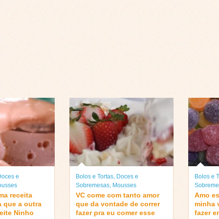
Doces e
Bolos e Tortas
,
Doces e
Bolos e T
usses
Sobremesas
,
Mousses
Sobreme
ma receita
VC come com tanto amor
Amo es
 que a outra
que da vontade de correr
minha 
eite Ninho
fazer pra eu comer esse
fazer 