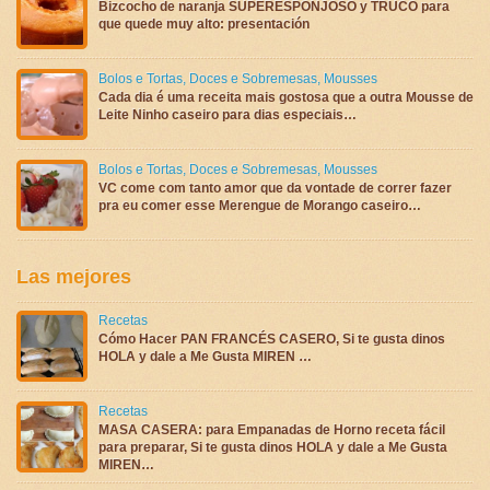
Bizcocho de naranja SUPERESPONJOSO y TRUCO para
que quede muy alto: presentación
Bolos e Tortas
,
Doces e Sobremesas
,
Mousses
Cada dia é uma receita mais gostosa que a outra Mousse de
Leite Ninho caseiro para dias especiais…
Bolos e Tortas
,
Doces e Sobremesas
,
Mousses
VC come com tanto amor que da vontade de correr fazer
pra eu comer esse Merengue de Morango caseiro…
Las mejores
Recetas
Cómo Hacer PAN FRANCÉS CASERO, Si te gusta dinos
HOLA y dale a Me Gusta MIREN …
Recetas
MASA CASERA: para Empanadas de Horno receta fácil
para preparar, Si te gusta dinos HOLA y dale a Me Gusta
MIREN…