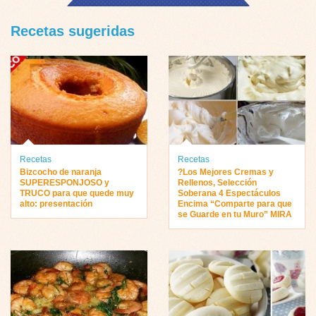
Recetas sugeridas
Recetas
Recetas
Bizcocho de naranja
?Los Mejores Cremas y
SUPERESPONJOSO y
Rellenos, Selección
TRUCO para que quede muy
Soberana 4 Espectáculos
alto: presentación
Encima “Comparte para que
se Guarde en tu Muro” MIRA