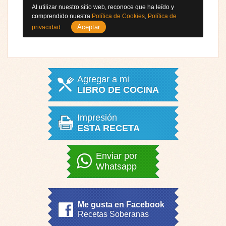
Al utilizar nuestro sitio web, reconoce que ha leído y
comprendido nuestra
Política de Cookies
,
Política de
Aceptar
privacidad
.
Agregar a mi
LIBRO DE COCINA
Impresión
ESTA RECETA
Enviar por
Whatsapp
Me gusta en Facebook
Recetas Soberanas