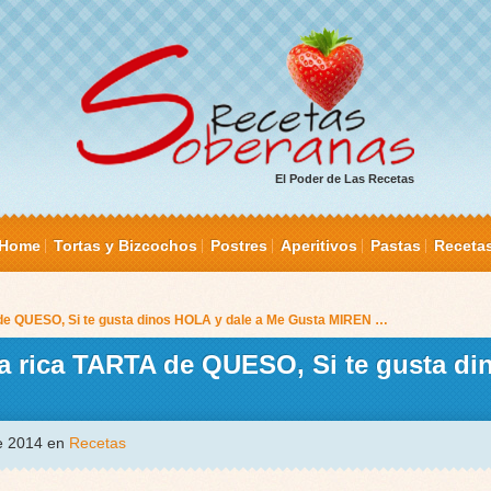
El Poder de Las Recetas
Home
Tortas y Bizcochos
Postres
Aperitivos
Pastas
Receta
 de QUESO, Si te gusta dinos HOLA y dale a Me Gusta MIREN …
na rica TARTA de QUESO, Si te gusta d
de 2014 en
Recetas