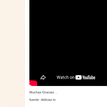
Muchas Gracias …
fuente: delicias.tv