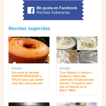
Me gusta en Facebook
Recetas Soberanas
Recetas sugeridas
Recetas
Recetas
Bizcocho de naranja
?Los Mejores Cremas y
SUPERESPONJOSO y
Rellenos, Selección
TRUCO para que quede
Soberana 4 Espectáculos
muy alto: presentación
Encima “Comparte para
que se Guarde en tu
Muro” MIRA