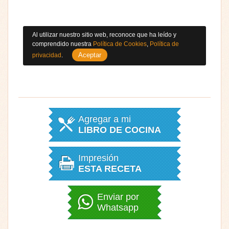
Al utilizar nuestro sitio web, reconoce que ha leído y
comprendido nuestra
Política de Cookies
,
Política de
Aceptar
privacidad
.
Agregar a mi
LIBRO DE COCINA
Impresión
ESTA RECETA
Enviar por
Whatsapp