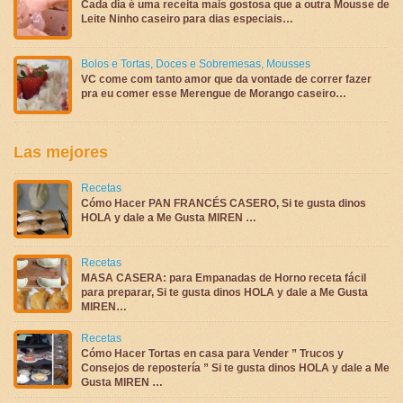
Cada dia é uma receita mais gostosa que a outra Mousse de
Leite Ninho caseiro para dias especiais…
Bolos e Tortas
,
Doces e Sobremesas
,
Mousses
VC come com tanto amor que da vontade de correr fazer
pra eu comer esse Merengue de Morango caseiro…
Las mejores
Recetas
Cómo Hacer PAN FRANCÉS CASERO, Si te gusta dinos
HOLA y dale a Me Gusta MIREN …
Recetas
MASA CASERA: para Empanadas de Horno receta fácil
para preparar, Si te gusta dinos HOLA y dale a Me Gusta
MIREN…
Recetas
Cómo Hacer Tortas en casa para Vender ” Trucos y
Consejos de repostería ” Si te gusta dinos HOLA y dale a Me
Gusta MIREN …