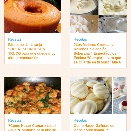
Recetas
Recetas
Bizcocho de naranja
?Los Mejores Cremas y
SUPERESPONJOSO y
Rellenos, Selección
TRUCO para que quede muy
Soberana 4 Espectáculos
alto: presentación
Encima “Comparte para que
se Guarde en tu Muro” MIRA
Recetas
Recetas
?Como Hacer Camarones al
Como Hacer Galletas de
Ajillo “Comparte para que se
leche condensada, ?