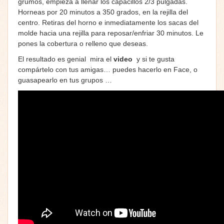
grumos, empieza a llenar los capacillos 2/3 pulgadas.
Horneas por 20 minutos a 350 grados, en la rejilla del
centro. Retiras del horno e inmediatamente los sacas del
molde hacia una rejilla para reposar/enfriar 30 minutos. Le
pones la cobertura o relleno que deseas.
El resultado es genial mira el
video
y si te gusta
compártelo con tus amigas… puedes hacerlo en Face, o
guasapearlo en tus grupos …