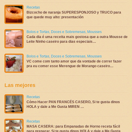
Recetas
Bizcocho de naranja SUPERESPONJOSO y TRUCO para
que quede muy alto: presentación
Bolos e Tortas
,
Doces e Sobremesas
,
Mousses
Cada dia é uma receita mais gostosa que a outra Mousse de
Leite Ninho caseiro para dias especiais…
Bolos e Tortas
,
Doces e Sobremesas
,
Mousses
VC come com tanto amor que da vontade de correr fazer
pra eu comer esse Merengue de Morango caseiro…
Las mejores
Recetas
Cómo Hacer PAN FRANCÉS CASERO, Si te gusta dinos
HOLA y dale a Me Gusta MIREN …
Recetas
MASA CASERA: para Empanadas de Horno receta fácil
para preparar, Si te gusta dinos HOLA y dale a Me Gusta