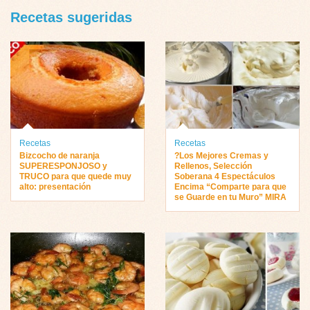
Recetas sugeridas
Recetas
Recetas
Bizcocho de naranja
?Los Mejores Cremas y
SUPERESPONJOSO y
Rellenos, Selección
TRUCO para que quede muy
Soberana 4 Espectáculos
alto: presentación
Encima “Comparte para que
se Guarde en tu Muro” MIRA