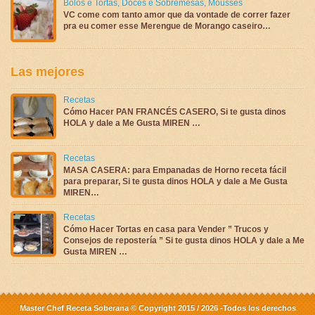
Bolos e Tortas
,
Doces e Sobremesas
,
Mousses
VC come com tanto amor que da vontade de correr fazer
pra eu comer esse Merengue de Morango caseiro…
Las mejores
Recetas
Cómo Hacer PAN FRANCÉS CASERO, Si te gusta dinos
HOLA y dale a Me Gusta MIREN …
Recetas
MASA CASERA: para Empanadas de Horno receta fácil
para preparar, Si te gusta dinos HOLA y dale a Me Gusta
MIREN…
Recetas
Cómo Hacer Tortas en casa para Vender ” Trucos y
Consejos de repostería ” Si te gusta dinos HOLA y dale a Me
Gusta MIREN …
Master Chef Receta Soberana © Copyright 2015 / 2026 -Todos los derechos