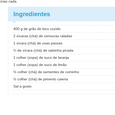
orias cada.
Ingredientes
400 g de grão de bico cozido
2 xícaras (chá) de cenouras raladas
1 xícara (chá) de uvas passas
¼ de xícara (chá) de salsinha picada
1 colher (sopa) de suco de laranja
1 colher (sopa) de suco de limão
½ colher (chá) de sementes de cominho
½ colher (chá) de pimento caiena
Sal a gosto