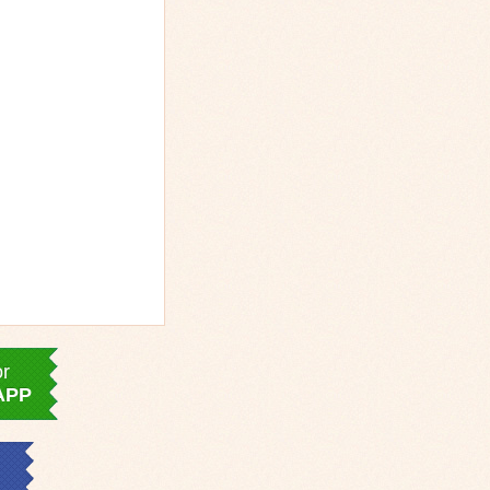
or
APP