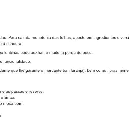
s. Para sair da monotonia das folhas, aposte em ingredientes divers
e a cenoura.
 lentilhas pode auxiliar, e muito, a perda de peso.
 funcionalidade.
idante que lhe garante o marcante tom laranja), bem como fibras, mine
a e as passas e reserve.
 e limão.
 e mexa bem.
a.