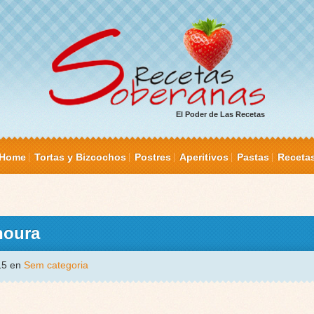
El Poder de Las Recetas
Home
Tortas y Bizcochos
Postres
Aperitivos
Pastas
Receta
noura
015 en
Sem categoria