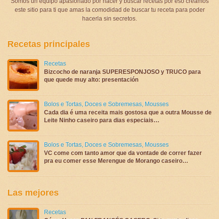
Somos un equipo apasionado por hacer y buscar recetas por eso creamos
este sitio para ti que amas la comodidad de buscar tu receta para poder
hacerla sin secretos.
Recetas principales
Recetas
Bizcocho de naranja SUPERESPONJOSO y TRUCO para
que quede muy alto: presentación
Bolos e Tortas
,
Doces e Sobremesas
,
Mousses
Cada dia é uma receita mais gostosa que a outra Mousse de
Leite Ninho caseiro para dias especiais…
Bolos e Tortas
,
Doces e Sobremesas
,
Mousses
VC come com tanto amor que da vontade de correr fazer
pra eu comer esse Merengue de Morango caseiro…
Las mejores
Recetas