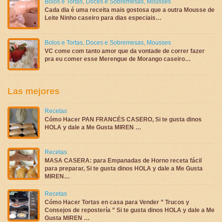
Bolos e Tortas
,
Doces e Sobremesas
,
Mousses
Cada dia é uma receita mais gostosa que a outra Mousse de
Leite Ninho caseiro para dias especiais…
Bolos e Tortas
,
Doces e Sobremesas
,
Mousses
VC come com tanto amor que da vontade de correr fazer
pra eu comer esse Merengue de Morango caseiro…
Las mejores
Recetas
Cómo Hacer PAN FRANCÉS CASERO, Si te gusta dinos
HOLA y dale a Me Gusta MIREN …
Recetas
MASA CASERA: para Empanadas de Horno receta fácil
para preparar, Si te gusta dinos HOLA y dale a Me Gusta
MIREN…
Recetas
Cómo Hacer Tortas en casa para Vender ” Trucos y
Consejos de repostería ” Si te gusta dinos HOLA y dale a Me
Gusta MIREN …