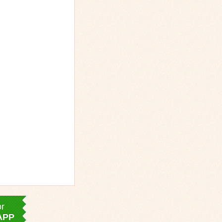
or
APP