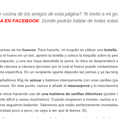
e cocina de los amigos de esta página? Te invito a mi gr
NA EN FACEBOOK
. Donde podrás hablar de todas estas
s yemas de los
huevos
. Para hacerlo, mi truquito es utilizar una
botella
o el huevo en un bol, aprieto la botella y coloco la boquilla sobre la y
espacito, y una vez haya absorbido la yema, la clara se desprenderá s
de cáscara a cáscara (proceso por el cual el huevo puede contaminars
a específica. En un recipiente aparte deposito las yemas y ya las te
 añadimos 60g de
azúcar
y batimos intensamente con unas varillas (ya
emoso. En este punto, vamos a añadir el
mascarpone
y lo mezclaremo
e nieve haciendo uso de
una batidora de varillas eléctricas
(podéis i
te difícil y cansa muchísimo). Cuando empiecen a montar, vamos a ir
ntras seguimos batiendo. Sabremos que están perfectamente montadas
 (probad poco a poco, no vaya a ser que la liemos :D).