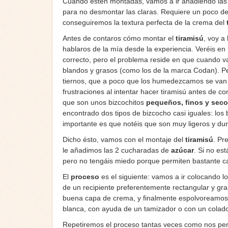
Cuando estén montadas, vamos a ir añadiendo la
para no desmontar las claras. Requiere un poco de
conseguiremos la textura perfecta de la crema del
Antes de contaros cómo montar el
tiramisú
, voy a
hablaros de la mía desde la experiencia. Veréis en 
correcto, pero el problema reside en que cuando va
blandos y grasos (como los de la marca Codan). P
tiernos, que a poco que los humedezcamos se van a
frustraciones al intentar hacer tiramisú antes de c
que son unos bizcochitos
pequeños, finos y sec
encontrado dos tipos de bizcocho casi iguales: lo
importante es que notéis que son muy ligeros y du
Dicho ésto, vamos con el montaje del
tiramisú
. Pr
le añadimos las 2 cucharadas de
azúcar
. Si no es
pero no tengáis miedo porque permiten bastante ca
El
proceso
es el siguiente: vamos a ir colocando l
de un recipiente preferentemente rectangular y gr
buena capa de crema, y finalmente espolvoreamos c
blanca, con ayuda de un tamizador o con un colado
Repetiremos el proceso tantas veces como nos perm