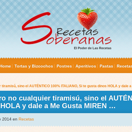
El Poder de Las Recetas
Home
Tortas y Bizcochos
Postres
Aperitivos
Pastas
Receta
r tiramisú, sino el AUTÉNTICO 100% ITALIANO, Si te gusta dinos HOLA y dale
o no cualquier tiramisú, sino el AUT
s HOLA y dale a Me Gusta MIREN …
de 2014 en
Recetas