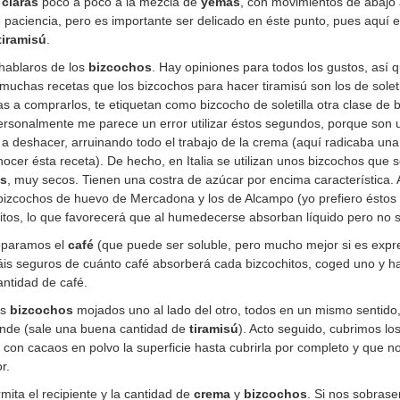
s
claras
poco a poco a la mezcla de
yemas
, con movimientos de abajo 
 paciencia, pero es importante ser delicado en éste punto, pues aquí 
tiramisú
.
 hablaros de los
bizcochos
. Hay opiniones para todos los gustos, así 
muchas recetas que los bizcochos para hacer tiramisú son los de soleti
s a comprarlos, te etiquetan como bizcocho de soletilla otra clase de
ersonalmente me parece un error utilizar éstos segundos, porque son
 deshacer, arruinando todo el trabajo de la crema (aquí radicaba un
onocer ésta receta). De hecho, en Italia se utilizan unos bizcochos que
os
, muy secos. Tienen una costra de azúcar por encima característica. 
s bizcochos de huevo de Mercadona y los de Alcampo (yo prefiero ésto
ritos, lo que favorecerá que al humedecerse absorban líquido pero no 
eparamos el
café
(que puede ser soluble, pero mucho mejor si es expr
táis seguros de cuánto café absorberá cada bizcochitos, coged uno y 
ntidad de café.
os
bizcochos
mojados uno al lado del otro, todos en un mismo sentido,
ande (sale una buena cantidad de
tiramisú
). Acto seguido, cubrimos l
on cacaos en polvo la superficie hasta cubrirla por completo y que no
r.
ita el recipiente y la cantidad de
crema
y
bizcochos
. Si nos sobrase