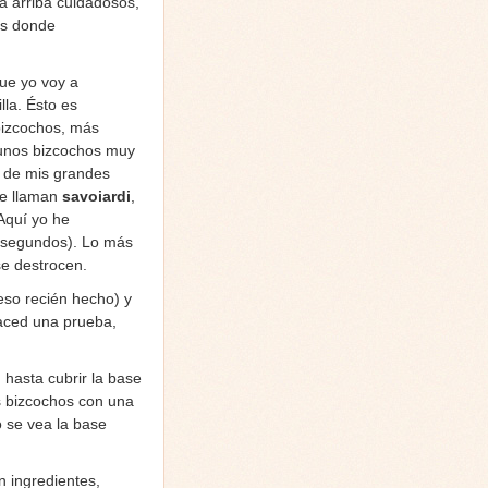
a arriba cuidadosos,
es donde
que yo voy a
lla. Ésto es
 bizcochos, más
 unos bizcochos muy
a de mis grandes
 se llaman
savoiardi
,
Aquí yo he
s segundos). Lo más
se destrocen.
eso recién hecho) y
haced una prueba,
 hasta cubrir la base
os bizcochos con una
 se vea la base
n ingredientes,