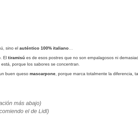
sú, sino el
auténtico 100% italiano
…
. El
tiramisú
es de esos postres que no son empalagosos ni demasiad
está, porque los sabores se concentran.
n un buen queso
mascarpone
, porque marca totalmente la diferencia, 
ación más abajo)
omiendo el de Lidl)