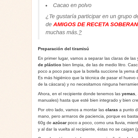
Cacao en polvo
¿Te gustaría participar en un grupo d
de
AMIGOS DE RECETA SOBERA
muchas más.
?
Preparación del tiramisú
En primer lugar, vamos a separar las claras de la
de plástico
bien limpia, de las de medio litro. Casc
poco a poco para que la botella succione la yema d
Es más higiénico que la técnica de pasar el huevo 
de la cáscara) y no necesitamos ninguna herramient
Ahora, en el recipiente donde tenemos las
yemas
,
manuales) hasta que esté bien integrado y bien cr
Por otro lado, vamos a montar las
claras
a punto d
mano, pero armaros de paciencia, porque es bastan
60g de
azúcar
poco a poco, como una lluvia, mie
y al dar la vuelta al recipiente, éstas no se caigan