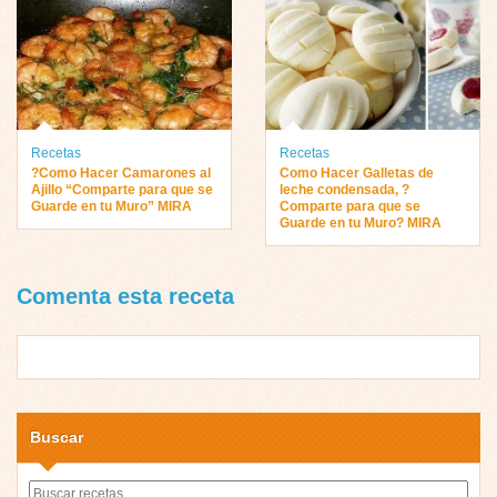
Recetas
Recetas
?Como Hacer Camarones al
Como Hacer Galletas de
Ajillo “Comparte para que se
leche condensada, ?
Guarde en tu Muro” MIRA
Comparte para que se
Guarde en tu Muro? MIRA
Comenta esta receta
Buscar