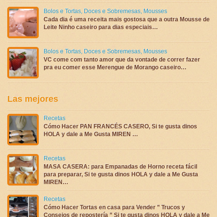
Bolos e Tortas
,
Doces e Sobremesas
,
Mousses
Cada dia é uma receita mais gostosa que a outra Mousse de
Leite Ninho caseiro para dias especiais…
Bolos e Tortas
,
Doces e Sobremesas
,
Mousses
VC come com tanto amor que da vontade de correr fazer
pra eu comer esse Merengue de Morango caseiro…
Las mejores
Recetas
Cómo Hacer PAN FRANCÉS CASERO, Si te gusta dinos
HOLA y dale a Me Gusta MIREN …
Recetas
MASA CASERA: para Empanadas de Horno receta fácil
para preparar, Si te gusta dinos HOLA y dale a Me Gusta
MIREN…
Recetas
Cómo Hacer Tortas en casa para Vender ” Trucos y
Consejos de repostería ” Si te gusta dinos HOLA y dale a Me