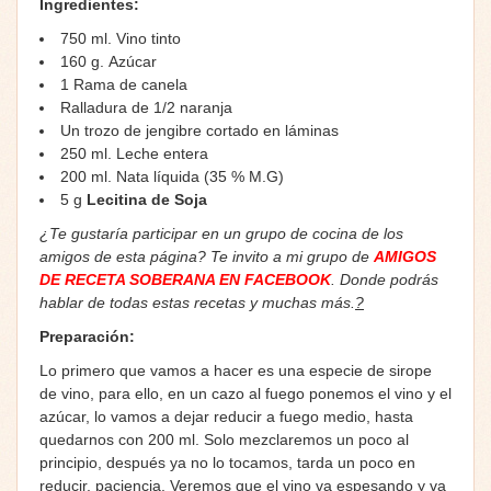
Ingredientes:
750 ml. Vino tinto
160 g. Azúcar
1 Rama de canela
Ralladura de 1/2 naranja
Un trozo de jengibre cortado en láminas
250 ml. Leche entera
200 ml. Nata líquida (35 % M.G)
5 g
Lecitina de Soja
¿Te gustaría participar en un grupo de cocina de los
amigos de esta página? Te invito a mi grupo de
AMIGOS
DE RECETA SOBERANA EN FACEBOOK
. Donde podrás
hablar de todas estas recetas y muchas más.
?
Preparación:
Lo primero que vamos a hacer es una especie de sirope
de vino, para ello, en un cazo al fuego ponemos el vino y el
azúcar, lo vamos a dejar reducir a fuego medio, hasta
quedarnos con 200 ml. Solo mezclaremos un poco al
principio, después ya no lo tocamos, tarda un poco en
reducir, paciencia. Veremos que el vino va espesando y va