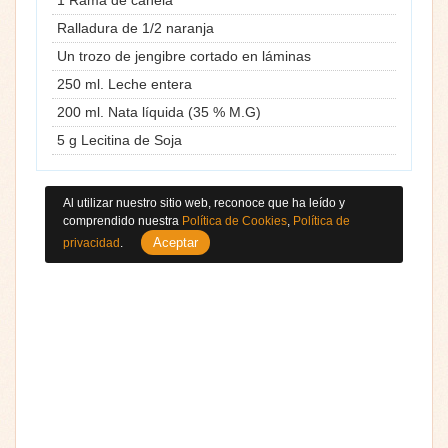
Ralladura de 1/2 naranja
Un trozo de jengibre cortado en láminas
250 ml. Leche entera
200 ml. Nata líquida (35 % M.G)
5 g Lecitina de Soja
Al utilizar nuestro sitio web, reconoce que ha leído y
comprendido nuestra
Política de Cookies
,
Política de
Aceptar
privacidad
.