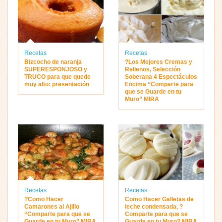
Recetas
Recetas
Bizcocho de naranja
?Los Mejores Cremas y
SUPERESPONJOSO y
Rellenos, Selección
TRUCO para que quede
Soberana 4 Espectáculos
muy alto: presentación
Encima “Comparte para
que se Guarde en tu
Muro” MIRA
Recetas
Recetas
?Como Hacer
Como Hacer Galletas de
Camarones al Ajillo
leche condensada, ?
“Comparte para que se
Comparte para que se
Guarde en tu Muro” MIRA
Guarde en tu Muro? MIRA