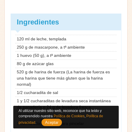
Ingredientes
120 ml de leche, templada
250 g de mascarpone, a tª ambiente
1 huevo (50 g), a tª ambiente
80 g de azúcar glas
520 g de harina de fuerza (La harina de fuerza es
una harina que tiene más gluten que la harina
normal)
1/2 cucharadita de sal
1 y 1/2 cucharaditas de levadura seca instantánea
de panadería o 24 g de levadura fresca
Al utilizar nuestro sitio web, reconoce que ha leído y
75 g de pepitas de chocolate
comprendido nuestra
Política de Cookies
,
Política de
Aceptar
privacidad
.
1 cucharada de leche, para pincelar