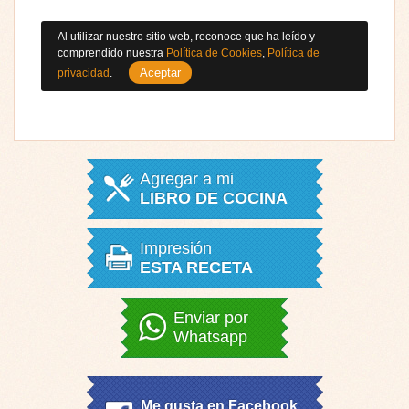
Al utilizar nuestro sitio web, reconoce que ha leído y
comprendido nuestra
Política de Cookies
,
Política de
Aceptar
privacidad
.
Agregar a mi
LIBRO DE COCINA
Impresión
ESTA RECETA
Enviar por
Whatsapp
Me gusta en Facebook