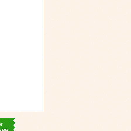
or
APP