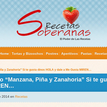
El Poder de Las Recetas
Home
Tortas y Bizcochos
Postres
Aperitivos
Pastas
Receta
iña y Zanahoria” Si te gusta dinos HOLA y dale a Me Gusta MIREN…
 “Manzana, Piña y Zanahoria” Si te gu
IREN…
de 2014 en
Recetas