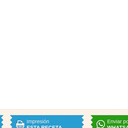
Impresión
Enviar p
ESTA RECETA
WHATS