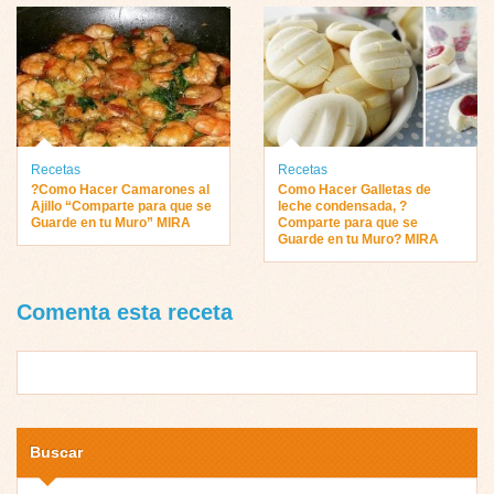
Recetas
Recetas
?Como Hacer Camarones al
Como Hacer Galletas de
Ajillo “Comparte para que se
leche condensada, ?
Guarde en tu Muro” MIRA
Comparte para que se
Guarde en tu Muro? MIRA
Comenta esta receta
Buscar