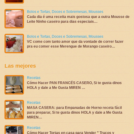
Bolos e Tortas
,
Doces e Sobremesas
,
Mousses
Cada dia é uma receita mais gostosa que a outra Mousse de
Leite Ninho caseiro para dias especiais…
Bolos e Tortas
,
Doces e Sobremesas
,
Mousses
VC come com tanto amor que da vontade de correr fazer
pra eu comer esse Merengue de Morango caseiro…
Las mejores
Recetas
Cómo Hacer PAN FRANCÉS CASERO, Si te gusta dinos
HOLA y dale a Me Gusta MIREN …
Recetas
MASA CASERA: para Empanadas de Horno receta fácil
para preparar, Si te gusta dinos HOLA y dale a Me Gusta
MIREN…
Recetas
Cómo Hacer Tortas en casa para Vender ” Trucos y