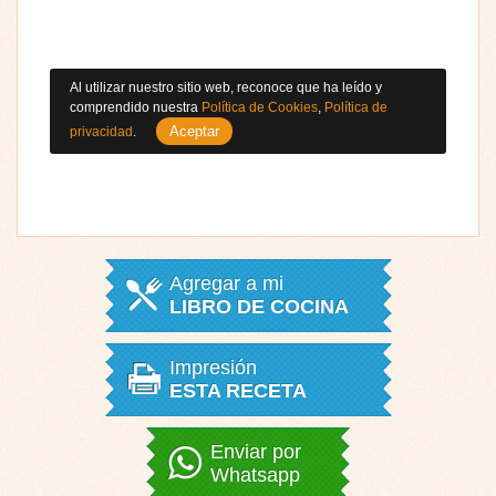
Al utilizar nuestro sitio web, reconoce que ha leído y
comprendido nuestra
Política de Cookies
,
Política de
Aceptar
privacidad
.
Agregar a mi
LIBRO DE COCINA
Impresión
ESTA RECETA
Enviar por
Whatsapp