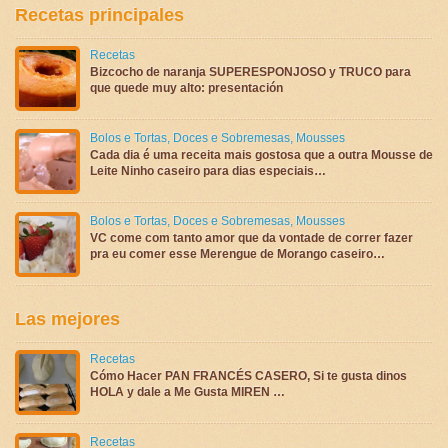
Recetas principales
Recetas
Bizcocho de naranja SUPERESPONJOSO y TRUCO para
que quede muy alto: presentación
Bolos e Tortas
,
Doces e Sobremesas
,
Mousses
Cada dia é uma receita mais gostosa que a outra Mousse de
Leite Ninho caseiro para dias especiais…
Bolos e Tortas
,
Doces e Sobremesas
,
Mousses
VC come com tanto amor que da vontade de correr fazer
pra eu comer esse Merengue de Morango caseiro…
Las mejores
Recetas
Cómo Hacer PAN FRANCÉS CASERO, Si te gusta dinos
HOLA y dale a Me Gusta MIREN …
Recetas