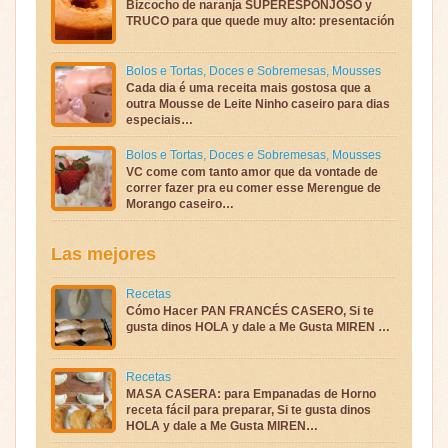
Bizcocho de naranja SUPERESPONJOSO y
TRUCO para que quede muy alto: presentación
Bolos e Tortas
,
Doces e Sobremesas
,
Mousses
Cada dia é uma receita mais gostosa que a
outra Mousse de Leite Ninho caseiro para dias
especiais…
Bolos e Tortas
,
Doces e Sobremesas
,
Mousses
VC come com tanto amor que da vontade de
correr fazer pra eu comer esse Merengue de
Morango caseiro…
Las mejores
Recetas
Cómo Hacer PAN FRANCÉS CASERO, Si te
gusta dinos HOLA y dale a Me Gusta MIREN …
Recetas
MASA CASERA: para Empanadas de Horno
receta fácil para preparar, Si te gusta dinos
HOLA y dale a Me Gusta MIREN…