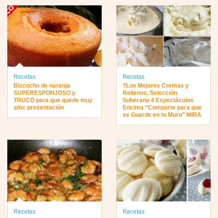
Recetas
Recetas
Bizcocho de naranja
?Los Mejores Cremas y
SUPERESPONJOSO y
Rellenos, Selección
TRUCO para que quede muy
Soberana 4 Espectáculos
alto: presentación
Encima “Comparte para que
se Guarde en tu Muro” MIRA
Recetas
Recetas