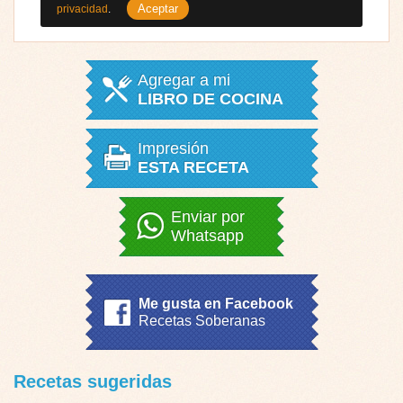
Aceptar
privacidad
.
Agregar a mi
LIBRO DE COCINA
Impresión
ESTA RECETA
Enviar por
Whatsapp
Me gusta en Facebook
Recetas Soberanas
Recetas sugeridas