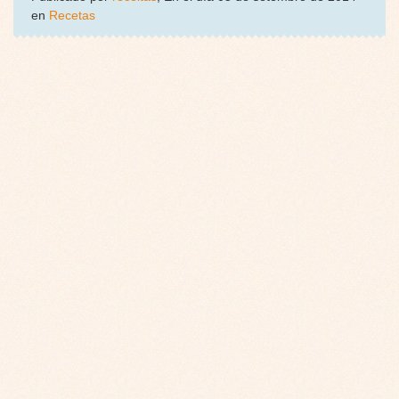
en
Recetas