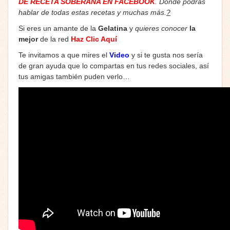
DE RECETA SOBERANA EN FACEBOOK
. Donde podrás
hablar de todas estas recetas y muchas más.
?
Si eres un amante de la
Gelatina
y
quieres conocer
la
mejor
de la red
Haz Clic Aquí
Te invitamos a que mires el
Video
y si te gusta nos sería
de gran ayuda que lo compartas en tus redes sociales, así
tus amigas también puden verlo…