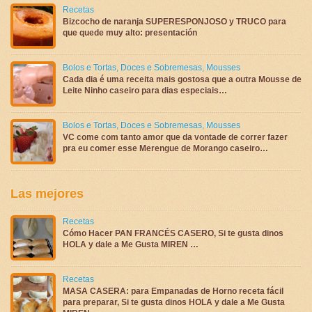
Recetas
Bizcocho de naranja SUPERESPONJOSO y TRUCO para
que quede muy alto: presentación
Bolos e Tortas
,
Doces e Sobremesas
,
Mousses
Cada dia é uma receita mais gostosa que a outra Mousse de
Leite Ninho caseiro para dias especiais…
Bolos e Tortas
,
Doces e Sobremesas
,
Mousses
VC come com tanto amor que da vontade de correr fazer
pra eu comer esse Merengue de Morango caseiro…
Las mejores
Recetas
Cómo Hacer PAN FRANCÉS CASERO, Si te gusta dinos
HOLA y dale a Me Gusta MIREN …
Recetas
MASA CASERA: para Empanadas de Horno receta fácil
para preparar, Si te gusta dinos HOLA y dale a Me Gusta