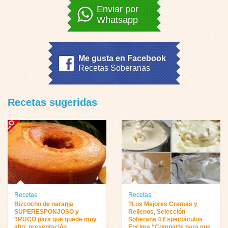
Enviar por
Whatsapp
Me gusta en Facebook
Recetas Soberanas
Recetas sugeridas
Recetas
Recetas
Bizcocho de naranja
?Los Mejores Cremas y
SUPERESPONJOSO y
Rellenos, Selección
TRUCO para que quede muy
Soberana 4 Espectáculos
alto: presentación
Encima “Comparte para que