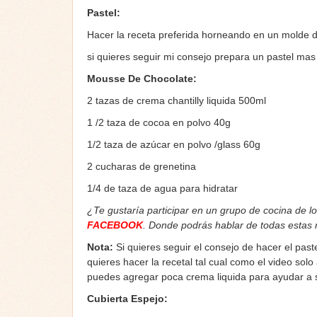
Pastel:
Hacer la receta preferida horneando en un molde d
si quieres seguir mi consejo prepara un pastel mas 
Mousse De Chocolate:
2 tazas de crema chantilly liquida 500ml
1 /2 taza de cocoa en polvo 40g
1/2 taza de azúcar en polvo /glass 60g
2 cucharas de grenetina
1/4 de taza de agua para hidratar
¿Te gustaría participar en un grupo de cocina de l
FACEBOOK
. Donde podrás hablar de todas estas
Nota:
Si quieres seguir el consejo de hacer el pas
quieres hacer la recetal tal cual como el video so
puedes agregar poca crema liquida para ayudar a s
Cubierta Espejo: