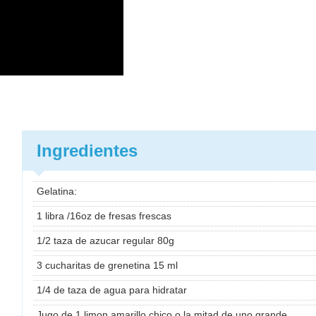
Ingredientes
Gelatina:
1 libra /16oz de fresas frescas
1/2 taza de azucar regular 80g
3 cucharitas de grenetina 15 ml
1/4 de taza de agua para hidratar
Jugo de 1 limon amarillo chico o la mitad de uno grande.