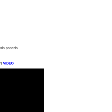
 sin ponerlo
EN
V
IDEO