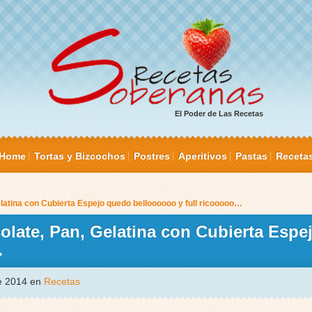
El Poder de Las Recetas
Home
Tortas y Bizcochos
Postres
Aperitivos
Pastas
Receta
atina con Cubierta Espejo quedo belloooooo y full ricooooo…
olate, Pan, Gelatina con Cubierta Espe
…
de 2014 en
Recetas