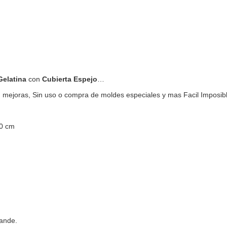
Gelatina
con
Cubierta Espejo
…
, mejoras, Sin uso o compra de moldes especiales y mas Facil Imposibl
20 cm
rande.