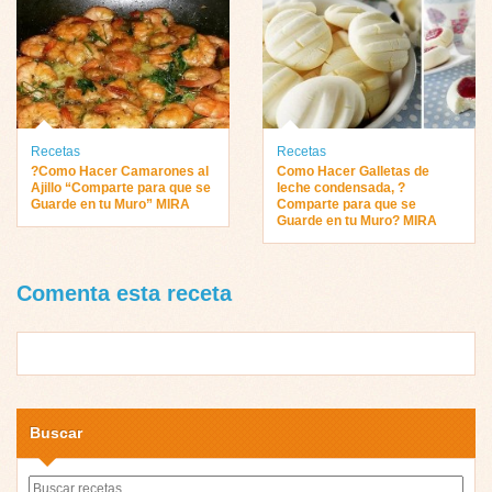
Recetas
Recetas
?Como Hacer Camarones al
Como Hacer Galletas de
Ajillo “Comparte para que se
leche condensada, ?
Guarde en tu Muro” MIRA
Comparte para que se
Guarde en tu Muro? MIRA
Comenta esta receta
Buscar