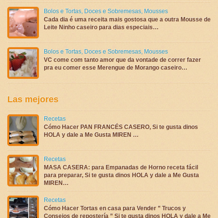
Bolos e Tortas
,
Doces e Sobremesas
,
Mousses
Cada dia é uma receita mais gostosa que a outra Mousse de
Leite Ninho caseiro para dias especiais…
Bolos e Tortas
,
Doces e Sobremesas
,
Mousses
VC come com tanto amor que da vontade de correr fazer
pra eu comer esse Merengue de Morango caseiro…
Las mejores
Recetas
Cómo Hacer PAN FRANCÉS CASERO, Si te gusta dinos
HOLA y dale a Me Gusta MIREN …
Recetas
MASA CASERA: para Empanadas de Horno receta fácil
para preparar, Si te gusta dinos HOLA y dale a Me Gusta
MIREN…
Recetas
Cómo Hacer Tortas en casa para Vender ” Trucos y
Consejos de repostería ” Si te gusta dinos HOLA y dale a Me