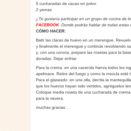
5 cucharadas de cacao en polvo
2 yemas
¿Te gustaría participar en un grupo de cocina de l
FACEBOOK
. Donde podrás hablar de todas estas
CÓMO HACER:
Batir las claras de huevo en un merengue. Revuelva
y finalmente el merengue y continúe revolviendo 
y, con una corona, prepare las rosetas para la bas
doradas. Dejar enfriar
Para la crema: en una cacerola hierva todos los in
apelmace. Retire del fuego y como la mezcla esté ti
Para el glaseado: en una olla, derrita la mantequill
que los huevos hayan sido vertidos, agréguelos le
Coloque media roseta de una cucharada de crema. V
para la nevera.
muchas gracias…