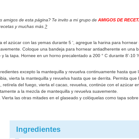
os amigos de esta página? Te invito a mi grupo de
AMIGOS DE RECET
 recetas y muchas más.
?
 el azúcar con las yemas durante 5 ‘, agregue la harina para hornear 
suavemente. Coloque una bandeja para hornear antiadherente en una 
e y la tapa. Hornee en un horno precalentado a 200 ° C durante 8’-10 
gredientes excepto la mantequilla y revuelva continuamente hasta que 
bia, vierta la mantequilla y revuelva hasta que se derrita. Permita que 
a, retírela del fuego, vierta el cacao, revuelva, continúe con el azúcar
ntamente a la mezcla de mantequilla y revuelva suavemente.
ierta las otras mitades en el glaseado y colóquelas como tapa sobre 
Ingredientes