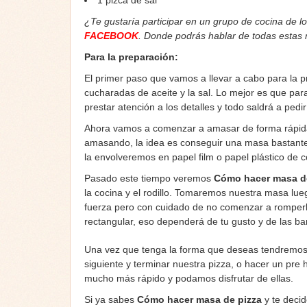
1 pizca de sal
¿Te gustaría participar en un grupo de cocina de l
FACEBOOK
. Donde podrás hablar de todas estas
Para la preparación:
El primer paso que vamos a llevar a cabo para la 
cucharadas de aceite y la sal. Lo mejor es que pa
prestar atención a los detalles y todo saldrá a pedir
Ahora vamos a comenzar a amasar de forma rápid
amasando, la idea es conseguir una masa bastante 
la envolveremos en papel film o papel plástico de 
Pasado este tiempo veremos
Cómo hacer masa d
la cocina y el rodillo. Tomaremos nuestra masa lu
fuerza pero con cuidado de no comenzar a romperla
rectangular, eso dependerá de tu gusto y de las b
Una vez que tenga la forma que deseas tendremos do
siguiente y terminar nuestra pizza, o hacer un pre 
mucho más rápido y podamos disfrutar de ellas.
Si ya sabes
Cómo hacer masa de pizza
y te deci