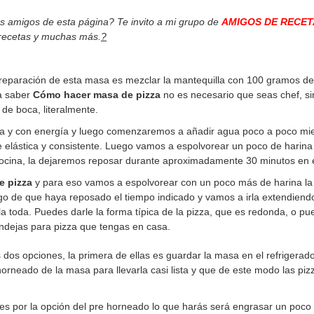
os amigos de esta página? Te invito a mi grupo de
AMIGOS DE RECET
 recetas y muchas más.
?
preparación de esta masa es mezclar la mantequilla con 100 gramos de 
ra saber
Cómo hacer masa de pizza
no es necesario que seas chef, 
 de boca, literalmente.
a y con energía y luego comenzaremos a añadir agua poco a poco mi
elástica y consistente. Luego vamos a espolvorear un poco de harina
cocina, la dejaremos reposar durante aproximadamente 30 minutos en el
e pizza
y para eso vamos a espolvorear con un poco más de harina la
ego de que haya reposado el tiempo indicado y vamos a irla extendiend
 toda. Puedes darle la forma típica de la pizza, que es redonda, o pu
andejas para pizza que tengas en casa.
s opciones, la primera de ellas es guardar la masa en el refrigerado
horneado de la masa para llevarla casi lista y que de este modo las pi
des por la opción del pre horneado lo que harás será engrasar un poco 