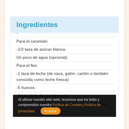
Ingredientes
Para el caramelo
-1/2 taza de azúcar blanca.
Un poco de agua (opcional).
Para el flan
-1 taza de leche (de vaca, galón, cartón o también
conocida como leche fresca)
-5 huevos.
-1 lata de leche condensada.
Al utilizar nuestro sitio web, reconoce que ha leído y
-3 a 4 rebanadas de piña en almíbar (solo la piña).
comprendido nuestra
Política de Cookies
,
Política de
Aceptar
privacidad
.