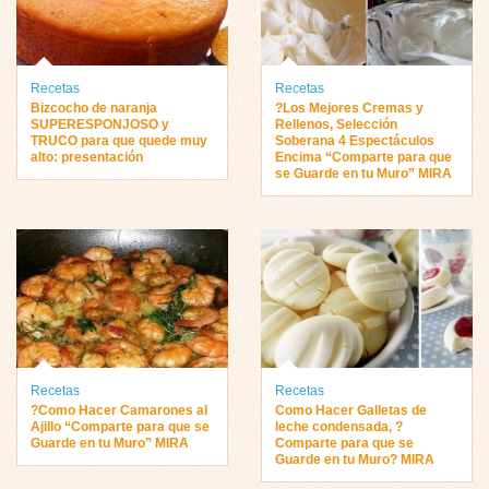
Recetas
Recetas
Bizcocho de naranja
?Los Mejores Cremas y
SUPERESPONJOSO y
Rellenos, Selección
TRUCO para que quede muy
Soberana 4 Espectáculos
alto: presentación
Encima “Comparte para que
se Guarde en tu Muro” MIRA
Recetas
Recetas
?Como Hacer Camarones al
Como Hacer Galletas de
Ajillo “Comparte para que se
leche condensada, ?
Guarde en tu Muro” MIRA
Comparte para que se
Guarde en tu Muro? MIRA