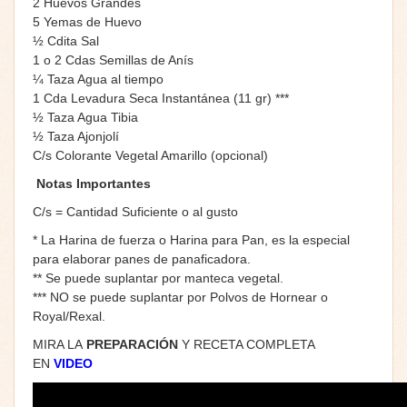
2 Huevos Grandes
5 Yemas de Huevo
½ Cdita Sal
1 o 2 Cdas Semillas de Anís
¼ Taza Agua al tiempo
1 Cda Levadura Seca Instantánea (11 gr) ***
½ Taza Agua Tibia
½ Taza Ajonjolí
C/s Colorante Vegetal Amarillo (opcional)
Notas Importantes
C/s = Cantidad Suficiente o al gusto
* La Harina de fuerza o Harina para Pan, es la especial
para elaborar panes de panaficadora.
** Se puede suplantar por manteca vegetal.
*** NO se puede suplantar por Polvos de Hornear o
Royal/Rexal.
MIRA LA
PREPARACIÓN
Y RECETA COMPLETA
EN
VIDEO