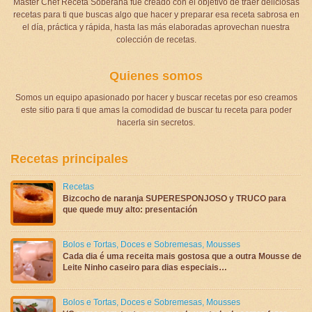
Master Chef Receta Soberana fue creado con el objetivo de traer deliciosas
recetas para ti que buscas algo que hacer y preparar esa receta sabrosa en
el día, práctica y rápida, hasta las más elaboradas aprovechan nuestra
colección de recetas.
Quienes somos
Somos un equipo apasionado por hacer y buscar recetas por eso creamos
este sitio para ti que amas la comodidad de buscar tu receta para poder
hacerla sin secretos.
Recetas principales
Recetas
Bizcocho de naranja SUPERESPONJOSO y TRUCO para
que quede muy alto: presentación
Bolos e Tortas
,
Doces e Sobremesas
,
Mousses
Cada dia é uma receita mais gostosa que a outra Mousse de
Leite Ninho caseiro para dias especiais…
Bolos e Tortas
,
Doces e Sobremesas
,
Mousses