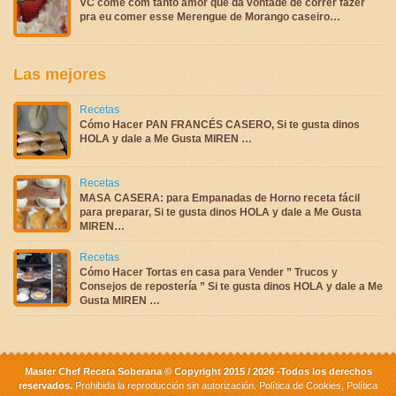
VC come com tanto amor que da vontade de correr fazer
pra eu comer esse Merengue de Morango caseiro…
Las mejores
Recetas
Cómo Hacer PAN FRANCÉS CASERO, Si te gusta dinos
HOLA y dale a Me Gusta MIREN …
Recetas
MASA CASERA: para Empanadas de Horno receta fácil
para preparar, Si te gusta dinos HOLA y dale a Me Gusta
MIREN…
Recetas
Cómo Hacer Tortas en casa para Vender ” Trucos y
Consejos de repostería ” Si te gusta dinos HOLA y dale a Me
Gusta MIREN …
Master Chef Receta Soberana © Copyright 2015 / 2026 -Todos los derechos
reservados.
Prohibida la reproducción sin autorización.
Política de Cookies
,
Política