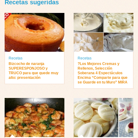
Recetas sugeridas
Recetas
Recetas
Bizcocho de naranja
?Los Mejores Cremas y
SUPERESPONJOSO y
Rellenos, Selección
TRUCO para que quede muy
Soberana 4 Espectáculos
alto: presentación
Encima “Comparte para que
se Guarde en tu Muro” MIRA