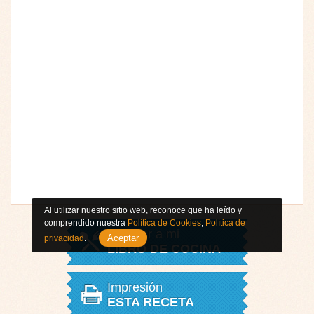
Al utilizar nuestro sitio web, reconoce que ha leído y
comprendido nuestra
Política de Cookies
,
Política de
Agregar a mi
Aceptar
privacidad
.
LIBRO DE COCINA
Impresión
ESTA RECETA