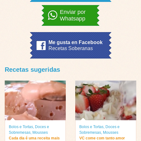
Enviar por
Whatsapp
Me gusta en Facebook
Recetas Soberanas
Recetas sugeridas
Bolos e Tortas
,
Doces e
Bolos e Tortas
,
Doces e
Sobremesas
,
Mousses
Sobremesas
,
Mousses
Cada dia é uma receita mais
VC come com tanto amor