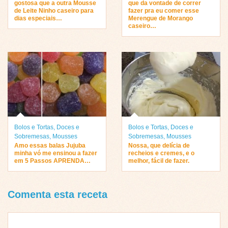
gostosa que a outra Mousse
que da vontade de correr
de Leite Ninho caseiro para
fazer pra eu comer esse
dias especiais…
Merengue de Morango
caseiro…
Bolos e Tortas
,
Doces e
Bolos e Tortas
,
Doces e
Sobremesas
,
Mousses
Sobremesas
,
Mousses
Amo essas balas Jujuba
Nossa, que delícia de
minha vó me ensinou a fazer
recheios e cremes, e o
em 5 Passos APRENDA…
melhor, fácil de fazer.
Comenta esta receta