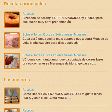
Recetas principales
Recetas
Bizcocho de naranja SUPERESPONJOSO y TRUCO para
que quede muy alto: presentación
Bolos e Tortas
,
Doces e Sobremesas
,
Mousses
Cada dia é uma receita mais gostosa que a outra Mousse de
Leite Ninho caseiro para dias especiais…
Bolos e Tortas
,
Doces e Sobremesas
,
Mousses
VC come com tanto amor que da vontade de correr fazer
pra eu comer esse Merengue de Morango caseiro…
Las mejores
Recetas
Cómo Hacer PAN FRANCÉS CASERO, Si te gusta dinos
HOLA y dale a Me Gusta MIREN …
Recetas