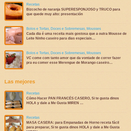
Recetas
Bizcocho de naranja SUPERESPONJOSO y TRUCO para
que quede muy alto: presentación
Bolos e Tortas
,
Doces e Sobremesas
,
Mousses
Cada dia é uma receita mais gostosa que a outra Mousse de
Leite Ninho caseiro para dias especiais…
Bolos e Tortas
,
Doces e Sobremesas
,
Mousses
VC come com tanto amor que da vontade de correr fazer
pra eu comer esse Merengue de Morango caseiro…
Las mejores
Recetas
Cómo Hacer PAN FRANCÉS CASERO, Si te gusta dinos
HOLA y dale a Me Gusta MIREN …
Recetas
MASA CASERA: para Empanadas de Horno receta fácil
para preparar, Si te gusta dinos HOLA y dale a Me Gusta