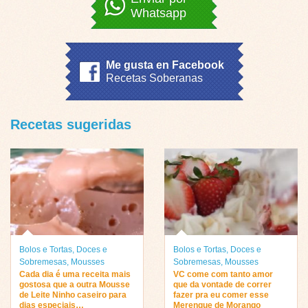
Whatsapp
Me gusta en Facebook
Recetas Soberanas
Recetas sugeridas
Bolos e Tortas
,
Doces e
Bolos e Tortas
,
Doces e
Sobremesas
,
Mousses
Sobremesas
,
Mousses
Cada dia é uma receita mais
VC come com tanto amor
gostosa que a outra Mousse
que da vontade de correr
de Leite Ninho caseiro para
fazer pra eu comer esse
dias especiais…
Merengue de Morango