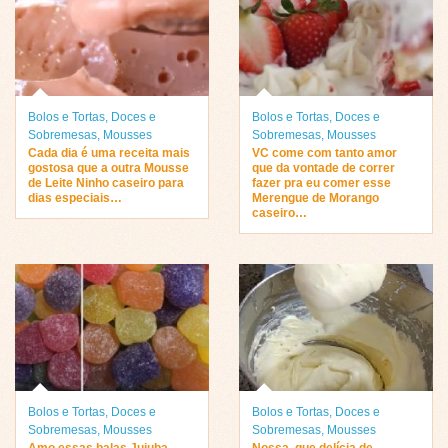
Bolos e Tortas
,
Doces e
Bolos e Tortas
,
Doces e
Sobremesas
,
Mousses
Sobremesas
,
Mousses
Cada dia é uma receita mais
VC come com tanto amor
gostosa que a outra Mousse
que da vontade de correr
de Leite Ninho caseiro para
fazer pra eu comer esse
dias especiais…
Merengue de Morango
caseiro…
Bolos e Tortas
,
Doces e
Bolos e Tortas
,
Doces e
Sobremesas
,
Mousses
Sobremesas
,
Mousses
Amo essas balas Jujuba
Nossa, que delícia de