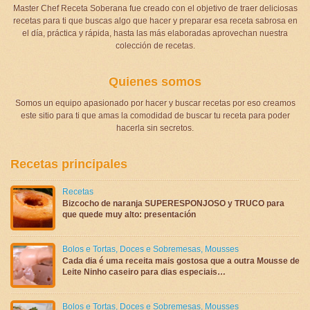
Master Chef Receta Soberana fue creado con el objetivo de traer deliciosas
recetas para ti que buscas algo que hacer y preparar esa receta sabrosa en
el día, práctica y rápida, hasta las más elaboradas aprovechan nuestra
colección de recetas.
Quienes somos
Somos un equipo apasionado por hacer y buscar recetas por eso creamos
este sitio para ti que amas la comodidad de buscar tu receta para poder
hacerla sin secretos.
Recetas principales
Recetas
Bizcocho de naranja SUPERESPONJOSO y TRUCO para
que quede muy alto: presentación
Bolos e Tortas
,
Doces e Sobremesas
,
Mousses
Cada dia é uma receita mais gostosa que a outra Mousse de
Leite Ninho caseiro para dias especiais…
Bolos e Tortas
,
Doces e Sobremesas
,
Mousses