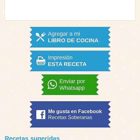
Agregar a mi
LIBRO DE COCINA
Impresión
ESTA RECETA
Enviar por
Whatsapp
Me gusta en Facebook
Recetas Soberanas
Recetas sugeridas