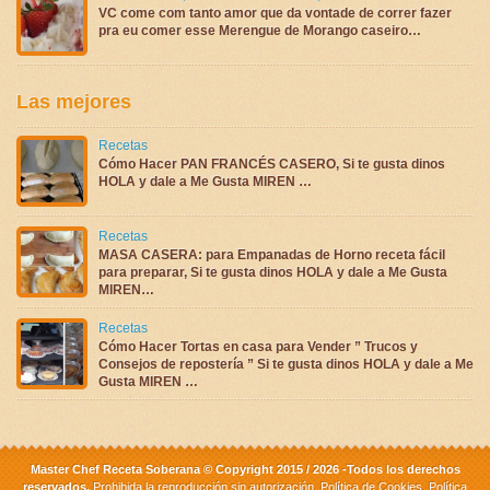
VC come com tanto amor que da vontade de correr fazer
pra eu comer esse Merengue de Morango caseiro…
Las mejores
Recetas
Cómo Hacer PAN FRANCÉS CASERO, Si te gusta dinos
HOLA y dale a Me Gusta MIREN …
Recetas
MASA CASERA: para Empanadas de Horno receta fácil
para preparar, Si te gusta dinos HOLA y dale a Me Gusta
MIREN…
Recetas
Cómo Hacer Tortas en casa para Vender ” Trucos y
Consejos de repostería ” Si te gusta dinos HOLA y dale a Me
Gusta MIREN …
Master Chef Receta Soberana © Copyright 2015 / 2026 -Todos los derechos
reservados.
Prohibida la reproducción sin autorización.
Política de Cookies
,
Política