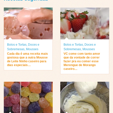
Bolos e Tortas
,
Doces e
Bolos e Tortas
,
Doces e
Sobremesas
,
Mousses
Sobremesas
,
Mousses
Cada dia é uma receita mais
VC come com tanto amor
gostosa que a outra Mousse
que da vontade de correr
de Leite Ninho caseiro para
fazer pra eu comer esse
dias especiais…
Merengue de Morango
caseiro…