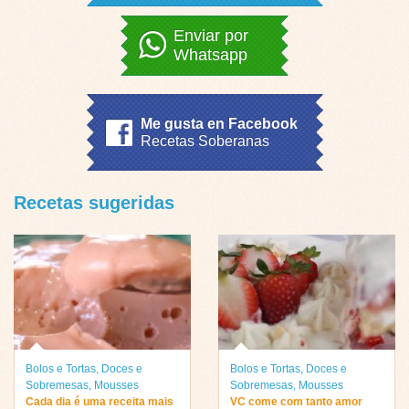
Enviar por
Whatsapp
Me gusta en Facebook
Recetas Soberanas
Recetas sugeridas
Bolos e Tortas
,
Doces e
Bolos e Tortas
,
Doces e
Sobremesas
,
Mousses
Sobremesas
,
Mousses
Cada dia é uma receita mais
VC come com tanto amor