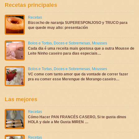
Recetas principales
Recetas
Bizcocho de naranja SUPERESPONJOSO y TRUCO para
que quede muy alto: presentación
Bolos e Tortas
,
Doces e Sobremesas
,
Mousses
Cada dia é uma receita mais gostosa que a outra Mousse de
Leite Ninho caseiro para dias especiais…
Bolos e Tortas
,
Doces e Sobremesas
,
Mousses
VC come com tanto amor que da vontade de correr fazer
pra eu comer esse Merengue de Morango caseiro…
Las mejores
Recetas
Cómo Hacer PAN FRANCÉS CASERO, Si te gusta dinos
HOLA y dale a Me Gusta MIREN …
Recetas