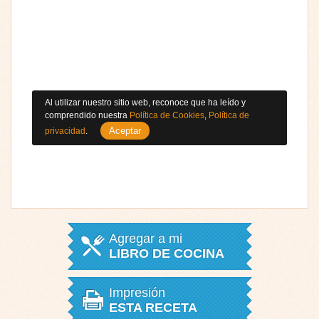
Al utilizar nuestro sitio web, reconoce que ha leído y
comprendido nuestra
Política de Cookies
,
Política de
Aceptar
privacidad
.
Agregar a mi
LIBRO DE COCINA
Impresión
ESTA RECETA