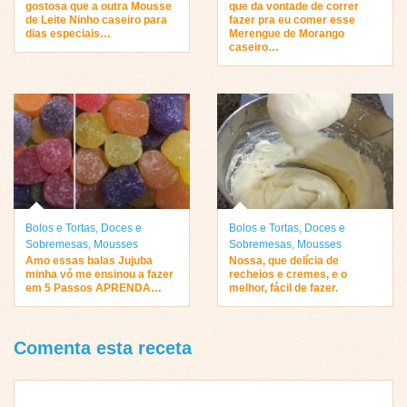
gostosa que a outra Mousse
que da vontade de correr
de Leite Ninho caseiro para
fazer pra eu comer esse
dias especiais…
Merengue de Morango
caseiro…
Bolos e Tortas
,
Doces e
Bolos e Tortas
,
Doces e
Sobremesas
,
Mousses
Sobremesas
,
Mousses
Amo essas balas Jujuba
Nossa, que delícia de
minha vó me ensinou a fazer
recheios e cremes, e o
em 5 Passos APRENDA…
melhor, fácil de fazer.
Comenta esta receta