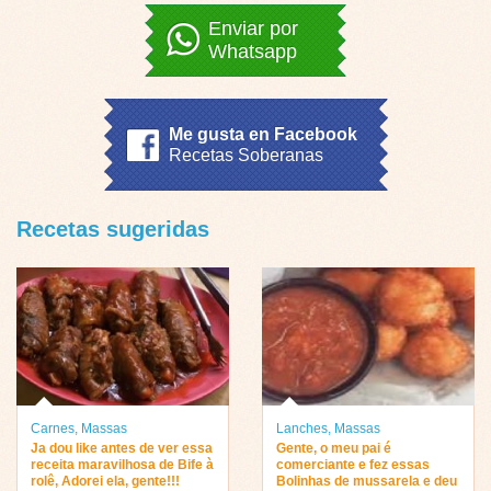
Enviar por
Whatsapp
Me gusta en Facebook
Recetas Soberanas
Recetas sugeridas
Carnes
,
Massas
Lanches
,
Massas
Ja dou like antes de ver essa
Gente, o meu pai é
receita maravilhosa de Bife à
comerciante e fez essas
rolê, Adorei ela, gente!!!
Bolinhas de mussarela e deu