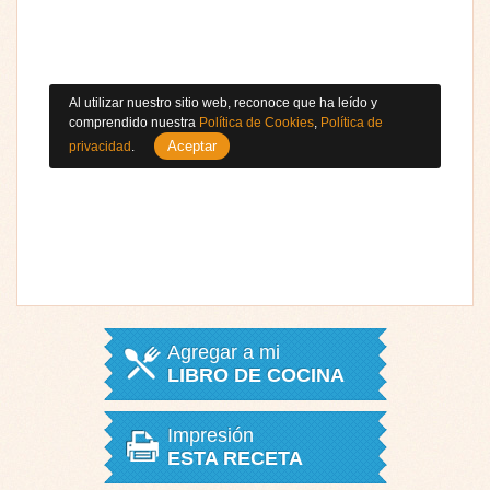
Al utilizar nuestro sitio web, reconoce que ha leído y
comprendido nuestra
Política de Cookies
,
Política de
Aceptar
privacidad
.
Agregar a mi
LIBRO DE COCINA
Impresión
ESTA RECETA