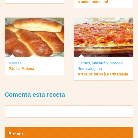
o maior sucesso!
Massas
Carnes
,
Macarrão
,
Massas
,
Pão da Malena
Sem categoria
Arroz de forno à Parmegiana
Comenta esta receta
Buscar