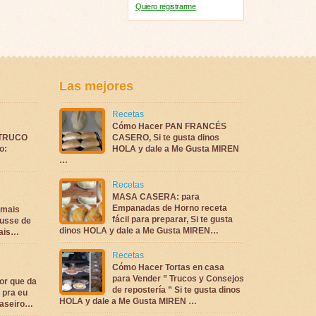
Quiero registrarme
Las mejores
Recetas
Cómo Hacer PAN FRANCÉS
TRUCO
CASERO, Si te gusta dinos
o:
HOLA y dale a Me Gusta MIREN
…
Recetas
MASA CASERA: para
Empanadas de Horno receta
 mais
fácil para preparar, Si te gusta
ousse de
dinos HOLA y dale a Me Gusta MIREN…
iais…
Recetas
Cómo Hacer Tortas en casa
para Vender ” Trucos y Consejos
or que da
de repostería ” Si te gusta dinos
 pra eu
HOLA y dale a Me Gusta MIREN …
caseiro…