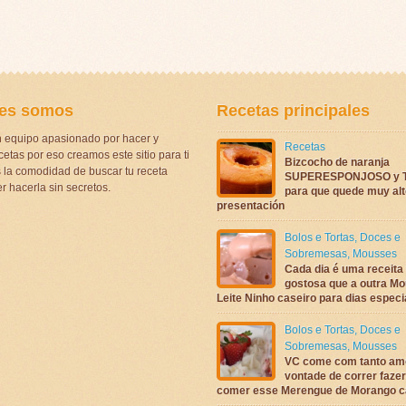
es somos
Recetas principales
 equipo apasionado por hacer y
Recetas
etas por eso creamos este sitio para ti
Bizcocho de naranja
la comodidad de buscar tu receta
SUPERESPONJOSO y 
r hacerla sin secretos.
para que quede muy alt
presentación
Bolos e Tortas
,
Doces e
Sobremesas
,
Mousses
Cada dia é uma receita
gostosa que a outra M
Leite Ninho caseiro para dias espec
Bolos e Tortas
,
Doces e
Sobremesas
,
Mousses
VC come com tanto am
vontade de correr fazer
comer esse Merengue de Morango 