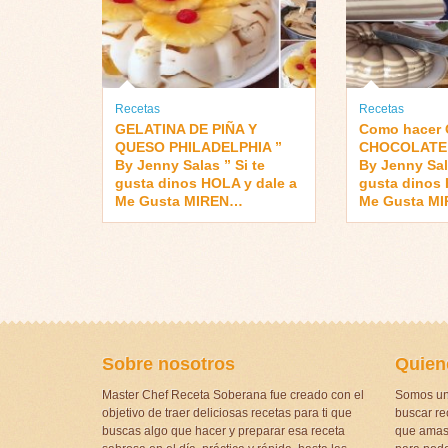
Recetas
Recetas
GELATINA DE PIÑA Y
Como hacer
QUESO PHILADELPHIA ”
CHOCOLATE 
By Jenny Salas ” Si te
By Jenny Sala
gusta dinos HOLA y dale a
gusta dinos 
Me Gusta MIREN…
Me Gusta M
Sobre nosotros
Quien
Master Chef Receta Soberana fue creado con el
Somos un
objetivo de traer deliciosas recetas para ti que
buscar rec
buscas algo que hacer y preparar esa receta
que amas 