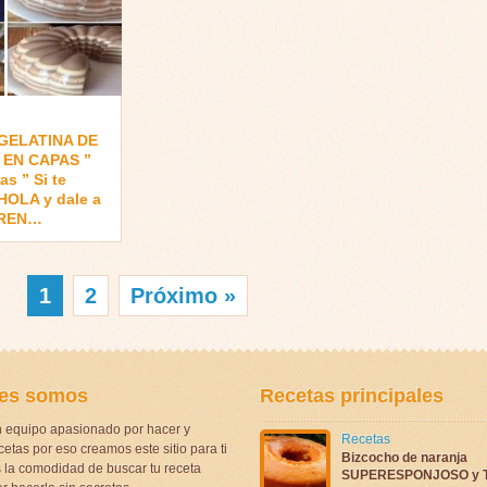
 GELATINA DE
EN CAPAS ”
s ” Si te
HOLA y dale a
IREN…
1
2
Próximo »
es somos
Recetas principales
 equipo apasionado por hacer y
Recetas
etas por eso creamos este sitio para ti
Bizcocho de naranja
la comodidad de buscar tu receta
SUPERESPONJOSO y 