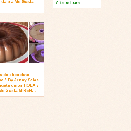
 dale a Me Gusta
Quiero registrarme
…
na de chocolate
sa ” By Jenny Salas
 gusta dinos HOLA y
 Me Gusta MIREN…