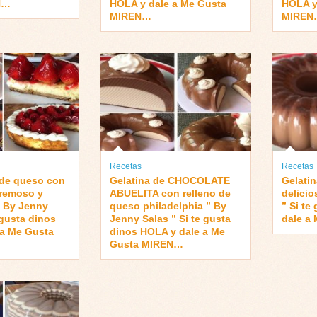
N…
HOLA y dale a Me Gusta
HOLA y
MIREN…
MIREN
Recetas
Recetas
de queso con
Gelatina de CHOCOLATE
Gelati
cremoso y
ABUELITA con relleno de
delicio
” By Jenny
queso philadelphia ” By
” Si te
 gusta dinos
Jenny Salas ” Si te gusta
dale a
 a Me Gusta
dinos HOLA y dale a Me
Gusta MIREN…