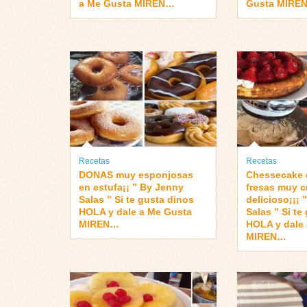
a Me Gusta MIREN…
Gusta MIRE
Recetas
Recetas
DONAS muy esponjosas
Chessecake 
en estufa¡¡ ” By Jenny
fresas muy 
Salas ” Si te gusta dinos
delicioso¡¡¡ 
HOLA y dale a Me Gusta
Salas ” Si te
MIREN…
HOLA y dale
MIREN…