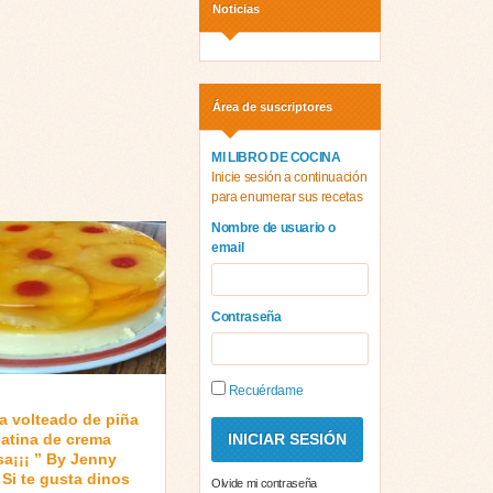
Noticias
Área de suscriptores
MI LIBRO DE COCINA
Inicie sesión a continuación
para enumerar sus recetas
Nombre de usuario o
email
Contraseña
Recuérdame
a volteado de piña
latina de crema
sa¡¡¡ ” By Jenny
 Si te gusta dinos
Olvide mi contraseña