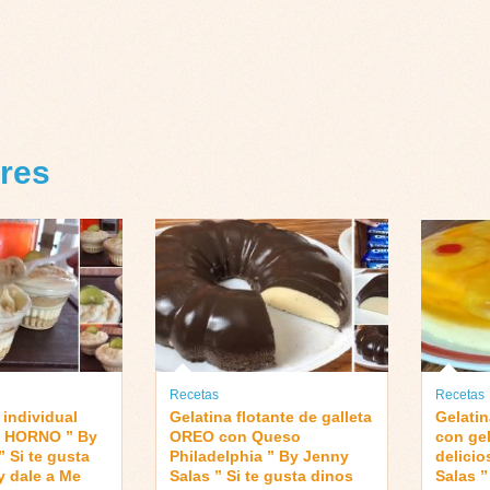
tres
Recetas
Recetas
 individual
Gelatina flotante de galleta
Gelatin
N HORNO ” By
OREO con Queso
con ge
 Si te gusta
Philadelphia ” By Jenny
delicio
 dale a Me
Salas ” Si te gusta dinos
Salas ”