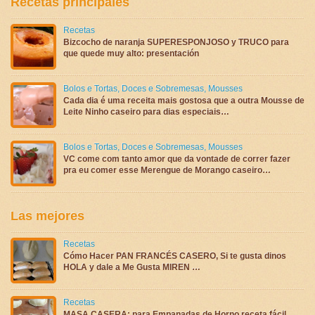
Recetas principales
Recetas
Bizcocho de naranja SUPERESPONJOSO y TRUCO para
que quede muy alto: presentación
Bolos e Tortas
,
Doces e Sobremesas
,
Mousses
Cada dia é uma receita mais gostosa que a outra Mousse de
Leite Ninho caseiro para dias especiais…
Bolos e Tortas
,
Doces e Sobremesas
,
Mousses
VC come com tanto amor que da vontade de correr fazer
pra eu comer esse Merengue de Morango caseiro…
Las mejores
Recetas
Cómo Hacer PAN FRANCÉS CASERO, Si te gusta dinos
HOLA y dale a Me Gusta MIREN …
Recetas
MASA CASERA: para Empanadas de Horno receta fácil