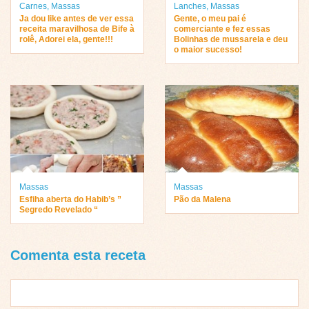
Carnes
,
Massas
Lanches
,
Massas
Ja dou like antes de ver essa
Gente, o meu pai é
receita maravilhosa de Bife à
comerciante e fez essas
rolê, Adorei ela, gente!!!
Bolinhas de mussarela e deu
o maior sucesso!
Massas
Massas
Esfiha aberta do Habib’s ”
Pão da Malena
Segredo Revelado “
Comenta esta receta