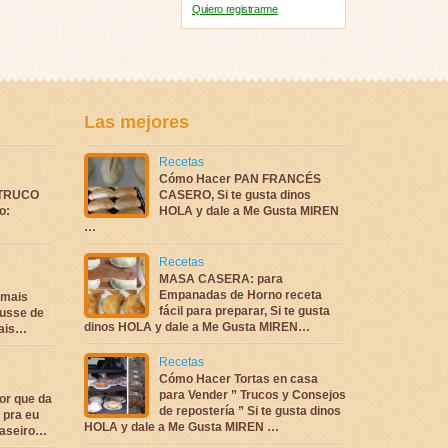
Quiero registrarme
Las mejores
Recetas
Cómo Hacer PAN FRANCÉS
TRUCO
CASERO, Si te gusta dinos
o:
HOLA y dale a Me Gusta MIREN
…
Recetas
MASA CASERA: para
Empanadas de Horno receta
 mais
fácil para preparar, Si te gusta
ousse de
dinos HOLA y dale a Me Gusta MIREN…
iais…
Recetas
Cómo Hacer Tortas en casa
para Vender ” Trucos y Consejos
or que da
de repostería ” Si te gusta dinos
 pra eu
HOLA y dale a Me Gusta MIREN …
caseiro…