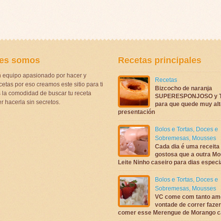
es somos
Recetas principales
 equipo apasionado por hacer y
Recetas
etas por eso creamos este sitio para ti
Bizcocho de naranja
la comodidad de buscar tu receta
SUPERESPONJOSO y 
r hacerla sin secretos.
para que quede muy alt
presentación
Bolos e Tortas
,
Doces e
Sobremesas
,
Mousses
Cada dia é uma receita
gostosa que a outra M
Leite Ninho caseiro para dias espec
Bolos e Tortas
,
Doces e
Sobremesas
,
Mousses
VC come com tanto am
vontade de correr fazer
comer esse Merengue de Morango 