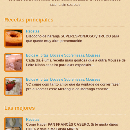
hacerla sin secretos.
Recetas principales
Recetas
Bizcocho de naranja SUPERESPONJOSO y TRUCO para
que quede muy alto: presentación
Bolos e Tortas
,
Doces e Sobremesas
,
Mousses
Cada dia é uma receita mais gostosa que a outra Mousse de
Leite Ninho caseiro para dias especiais…
Bolos e Tortas
,
Doces e Sobremesas
,
Mousses
VC come com tanto amor que da vontade de correr fazer
pra eu comer esse Merengue de Morango caseiro…
Las mejores
Recetas
Cómo Hacer PAN FRANCÉS CASERO, Si te gusta dinos
HOLA y dale a Me Gusta MIREN …