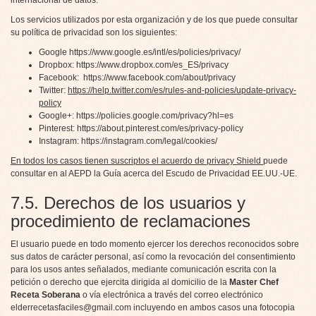
internacional de datos.
Los servicios utilizados por esta organización y de los que puede consultar
su política de privacidad son los siguientes:
Google
https://www.google.es/intl/es/policies/privacy/
Dropbox:
https://www.dropbox.com/es_ES/privacy
Facebook:
https://www.facebook.com/about/privacy
Twitter:
https://help.twitter.com/es/rules-and-policies/update-privacy-
policy
Google+:
https://policies.google.com/privacy?hl=es
Pinterest:
https://about.pinterest.com/es/privacy-policy
Instagram:
https://instagram.com/legal/cookies/
En todos los casos tienen suscriptos el acuerdo de privacy Shield
puede
consultar en al AEPD la Guía acerca del Escudo de Privacidad EE.UU.-UE
.
7.5. Derechos de los usuarios y
procedimiento de reclamaciones
El usuario puede en todo momento ejercer los derechos reconocidos sobre
sus datos de carácter personal, así como la revocación del consentimiento
para los usos antes señalados, mediante comunicación escrita con la
petición o derecho que ejercita dirigida al domicilio de la
Master Chef
Receta Soberana
o vía electrónica a través del correo electrónico
elderrecetasfaciles@gmail.com
incluyendo en ambos casos una fotocopia