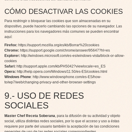
CÓMO DESACTIVAR LAS COOKIES
Para restringir o bloquear las cookies que son almacenadas en su
dispositivo, puede hacerlo cambiando las opciones de su navegador. Las
instrucciones para los navegadores más comunes se pueden encontrar
aquí:
Firefox:
https://support.mozilla.org/es/kb/Borrar%20cookies
Chrome:
https://support.google.com/chrome/answer/95647?hl=es
Explorer:
http://windows.microsoft.com/es-es/windows-vista/block-or-allow-
cookies
Safari:
http://support.apple.com/kb/PH5042?viewlocale=es_ES
Opera:
http://help.opera.com/Windows/11.50/es-ES/cookies.html
Windows Phone
:
http://www.windowsphone.com/es-ES/how-
to/wp7/web/changing-privacy-and-other-browser-settings
9.- USO DE REDES
SOCIALES
Master Chef Receta Soberana
, para la difusión de su actividad y objeto
social, utiliza distintas redes sociales, por lo que el acceso y uso a éstas
requiere por parte del usuario también la aceptación de las condiciones
generales de uso de las redes sociales correspondientes.