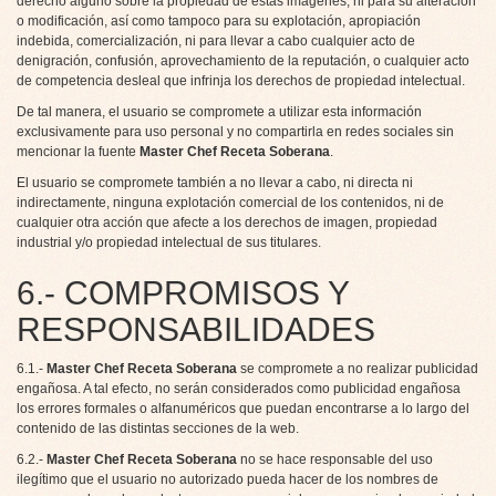
derecho alguno sobre la propiedad de estas imágenes, ni para su alteración
o modificación, así como tampoco para su explotación, apropiación
indebida, comercialización, ni para llevar a cabo cualquier acto de
denigración, confusión, aprovechamiento de la reputación, o cualquier acto
de competencia desleal que infrinja los derechos de propiedad intelectual.
De tal manera, el usuario se compromete a utilizar esta información
exclusivamente para uso personal y no compartirla en redes sociales sin
mencionar la fuente
Master Chef Receta Soberana
.
El usuario se compromete también a no llevar a cabo, ni directa ni
indirectamente, ninguna explotación comercial de los contenidos, ni de
cualquier otra acción que afecte a los derechos de imagen, propiedad
industrial y/o propiedad intelectual de sus titulares.
6.- COMPROMISOS Y
RESPONSABILIDADES
6.1.-
Master Chef Receta Soberana
se compromete a no realizar publicidad
engañosa. A tal efecto, no serán considerados como publicidad engañosa
los errores formales o alfanuméricos que puedan encontrarse a lo largo del
contenido de las distintas secciones de la web.
6.2.-
Master Chef Receta Soberana
no se hace responsable del uso
ilegítimo que el usuario no autorizado pueda hacer de los nombres de