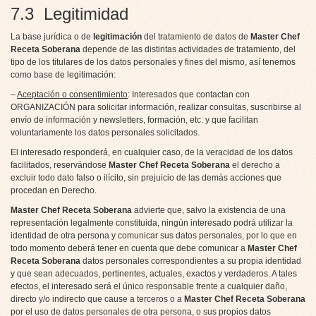
7.3 Legitimidad
La base jurídica o de
legitimación
del tratamiento de datos de
Master Chef
Receta Soberana
depende de las distintas actividades de tratamiento, del
tipo de los titulares de los datos personales y fines del mismo, así tenemos
como base de legitimación:
–
Aceptación o consentimiento
: Interesados que contactan con
ORGANIZACIÓN para solicitar información, realizar consultas, suscribirse al
envío de información y newsletters, formación, etc. y que facilitan
voluntariamente los datos personales solicitados.
El interesado responderá, en cualquier caso, de la veracidad de los datos
facilitados, reservándose
Master Chef Receta Soberana
el derecho a
excluir todo dato falso o ilícito, sin prejuicio de las demás acciones que
procedan en Derecho.
Master Chef Receta Soberana
advierte que, salvo la existencia de una
representación legalmente constituida, ningún interesado podrá utilizar la
identidad de otra persona y comunicar sus datos personales, por lo que en
todo momento deberá tener en cuenta que debe comunicar a
Master Chef
Receta Soberana
datos personales correspondientes a su propia identidad
y que sean adecuados, pertinentes, actuales, exactos y verdaderos. A tales
efectos, el interesado será el único responsable frente a cualquier daño,
directo y/o indirecto que cause a terceros o a
Master Chef Receta Soberana
por el uso de datos personales de otra persona, o sus propios datos