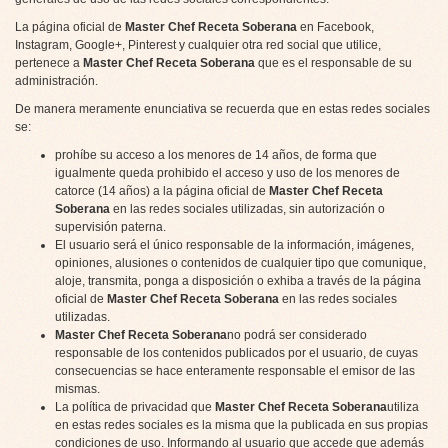
La página oficial de
Master Chef Receta Soberana
en Facebook,
Instagram, Google+, Pinterest y cualquier otra red social que utilice,
pertenece a
Master Chef Receta Soberana
que es el responsable de su
administración.
De manera meramente enunciativa se recuerda que en estas redes sociales
se:
prohíbe su acceso a los menores de 14 años, de forma que
igualmente queda prohibido el acceso y uso de los menores de
catorce (14 años) a la página oficial de
Master Chef Receta
Soberana
en las redes sociales utilizadas, sin autorización o
supervisión paterna.
El usuario será el único responsable de la información, imágenes,
opiniones, alusiones o contenidos de cualquier tipo que comunique,
aloje, transmita, ponga a disposición o exhiba a través de la página
oficial de
Master Chef Receta Soberana
en las redes sociales
utilizadas.
Master Chef Receta Soberana
no podrá ser considerado
responsable de los contenidos publicados por el usuario, de cuyas
consecuencias se hace enteramente responsable el emisor de las
mismas.
La política de privacidad que
Master Chef Receta Soberana
utiliza
en estas redes sociales es la misma que la publicada en sus propias
condiciones de uso. Informando al usuario que accede que además