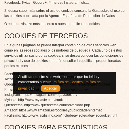
Facebook, Twitter, Google+, Pinterest, Instagram, etc…
Si desea saber más sobre el uso de cookies consulte la
Guía sobre el uso de
las cookies
publicada por la Agencia Española de Protección de Datos.
O eche un vistazo más de cerca a nuestra
política de cookies
COOKIES DE TERCEROS
En algunas páginas se puede integrar contenido de otros servicios web
como en las redes sociales o los motores de búsqueda. Cada uno de estos
servicios utiliza sus propias cookies. si se desea conocer las condiciones de
privacidad y uso de cookies, deberá consultar las políticas proporcionadas
por los mismos:
Facebook:
https://es-es.facebook.com/help/cookies
Al utilizar nuestro sitio web, reconoce que ha leído y
Twitter: https://support.twitter.com/articles/20170514
comprendido nuestra
Política de Cookies
,
Política de
Google+:
https://www.google.es/intl/es/policies/technologies/cookies/
Aceptar
privacidad
.
Pinterest:
https://about.pinterest.com/es/privacy-policy
Instagram:
https://instagram.com/legal/cookies/
Mytaste:
http://www.mytaste.com/cookies
Querecetas:
http://www.querecetas.com/privacidad.php
Amazon: https://www.amazon.es/cookiesypublicidadeninternet
Facilisimo:
http://www.facilisimo.com/include/avisolegal/avisocookie.html
COOKIES PARA ESTADÍSTICAS